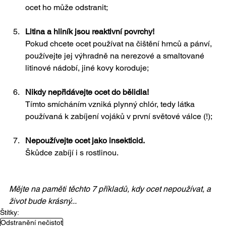
ocet ho může odstranit;
Litina a hliník jsou reaktivní povrchy!
Pokud chcete ocet používat na čištění hrnců a pánví, 
používejte jej výhradně na nerezové a smaltované 
litinové nádobí, jiné kovy koroduje;
Nikdy nepřidávejte ocet do bělidla! 
Tímto smícháním vzniká plynný chlór, tedy látka 
používaná k zabíjení vojáků v první světové válce (!);
Nepoužívejte ocet jako insekticid.
Škůdce zabíjí i s rostlinou.
Mějte na paměti těchto 7 příkladů, kdy ocet nepoužívat, a 
život bude krásný...
Štítky:
Odstranění nečistot